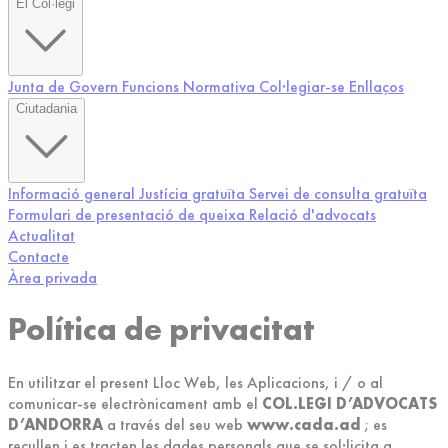
El Col·legi
Junta de Govern
Funcions
Normativa
Col·legiar-se
Enllaços
Ciutadania
Informació general
Justícia gratuïta
Servei de consulta gratuïta
Formulari de presentació de queixa
Relació d'advocats
Actualitat
Contacte
Àrea privada
Política de privacitat
En utilitzar el present Lloc Web, les Aplicacions, i / o al
comunicar-se electrònicament amb el
COL.LEGI D’ADVOCATS
D’ANDORRA
a través del seu web
www.cada.ad
; es
recullen i es tracten les dades personals que se sol·licita a