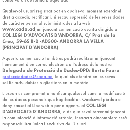
conservaran de forma bloquejada.
Qualsevol usuari registrat pot en qualsevol moment exercir el
dret a accedir, rectificar i, si escau,supressió de les seves dades
de caràcter personal subministrades a la web
www.cada.ad
,mitjançant comunicació escrita dirigida a
COL.LEGI D’ADVOCATS D’ANDORRA, C/ Prat de la
Creu, 59-65 B-D -AD500- ANDORRA LA VELLA
(PRINCIPAT D’ANDORRA)
.
Aquesta comunicació també es podrà realitzar mitjançant
l'enviament d'un correu electrònic a l'adreça dela nostra
Delegada de Protecció de Dades-DPD: Berta Faura
:
protecciodades@cada.ad
; la qual els atendrà en les seves
sol.licituds, dubtes o qüestions en la matèria.
L'usuari es compromet a notificar qualsevol canvi o modificació
de les dades personals que hagifacilitat. Qualsevol pèrdua o
dany causat al Lloc web o per a agents, al
COL.LEGI
D’ADVOCATS D’ANDORRA
, o de qualsevol tercer mitjançant
la comunicació d'informació errònia, inexacta oincompleta serà
responsabilitat única i exclusiva de l'Usuari.