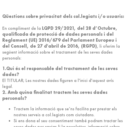
Qüestions sobre privacitat dels col.legiats i/o usuaris:
En compliment de la
LQPD 29/2021, del 28 d’Octubre,
qualificada de protecció de dades personals i del
Reglament (UE) 2016/679 del Parlament Europeu i
del Consell, de 27 d'abril de 2016, (RGPD)
, li oferim la
següent informació sobre el tractament de les seves dades
personals:
1.Qui és el responsable del tractament de les seves
dades?
El TITULAR; Les nostres dades figuren a l'inici d'aquest avís
legal.
2. Amb quina finalitat tractem les seves dades
personals?
Tractem la informació que se’ns facilita per prestar els
nostres serveis a col.legiats com ciutadans.
Si ens dona el seu consentiment també podrem tractar les
seves dades per enviar-li la newsletter, informació sobre