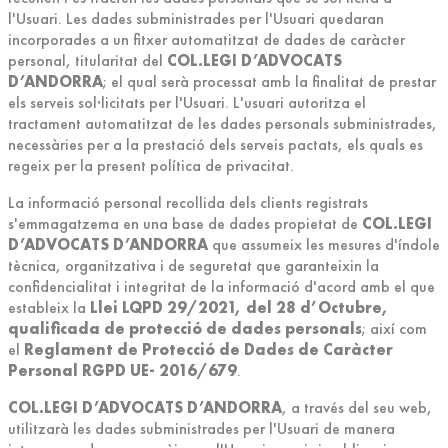
l'Usuari. Les dades subministrades per l'Usuari quedaran
incorporades a un fitxer automatitzat de dades de caràcter
personal, titularitat del
COL.LEGI D’ADVOCATS
D’ANDORRA
; el qual serà processat amb la finalitat de prestar
els serveis sol·licitats per l'Usuari. L'usuari autoritza el
tractament automatitzat de les dades personals subministrades,
necessàries per a la prestació dels serveis pactats, els quals es
regeix per la present política de privacitat.
La informació personal recollida dels clients registrats
s'emmagatzema en una base de dades propietat de
COL.LEGI
D’ADVOCATS D’ANDORRA
que assumeix les mesures d'índole
tècnica, organitzativa i de seguretat que garanteixin la
confidencialitat i integritat de la informació d'acord amb el que
estableix la
Llei LQPD 29/2021, del 28 d’Octubre,
qualificada de protecció de dades personals
; així com
el
Reglament de Protecció de Dades de Caràcter
Personal RGPD UE- 2016/679
.
COL.LEGI D’ADVOCATS D’ANDORRA
, a través del seu web,
utilitzarà les dades subministrades per l'Usuari de manera