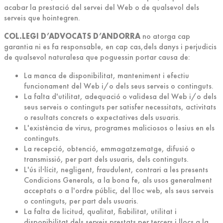
acabar la prestació del servei del Web o de qualsevol dels
serveis que hointegren.
COL.LEGI D’ADVOCATS D’ANDORRA
no atorga cap
garantia ni es fa responsable, en cap cas,dels danys i perjudicis
de qualsevol naturalesa que poguessin portar causa de:
La manca de disponibilitat, manteniment i efectiu
funcionament del Web i/o dels seus serveis o continguts.
La falta d'utilitat, adequació o validesa del Web i/o dels
seus serveis o continguts per satisfer necessitats, activitats
o resultats concrets o expectatives dels usuaris.
L'existència de virus, programes maliciosos o lesius en els
continguts.
La recepció, obtenció, emmagatzematge, difusió o
transmissió, per part dels usuaris, dels continguts.
L'ús il·lícit, negligent, fraudulent, contrari a les presents
Condicions Generals, a la bona fe, als usos generalment
acceptats o a l'ordre públic, del lloc web, els seus serveis
o continguts, per part dels usuaris.
La falta de licitud, qualitat, fiabilitat, utilitat i
disponibilitat dels serveis prestats per tercers i llocs a la