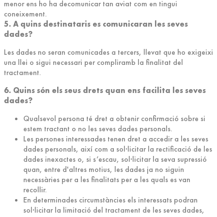
menor ens ho ha decomunicar tan aviat com en tingui
coneixement.
5. A quins destinataris es comunicaran les seves
dades?
Les dades no seran comunicades a tercers, llevat que ho exigeixi
una llei o sigui necessari per compliramb la finalitat del
tractament.
6. Quins són els seus drets quan ens facilita les seves
dades?
Qualsevol persona té dret a obtenir confirmació sobre si
estem tractant o no les seves dades personals.
Les persones interessades tenen dret a accedir a les seves
dades personals, així com a sol·licitar la rectificació de les
dades inexactes o, si s’escau, sol·licitar la seva supressió
quan, entre d'altres motius, les dades ja no siguin
necessàries per a les finalitats per a les quals es van
recollir.
En determinades circumstàncies els interessats podran
sol·licitar la limitació del tractament de les seves dades,