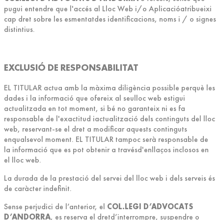
pugui entendre que l'accés al Lloc Web i/o Aplicacióatribueixi
cap dret sobre les esmentatdes identificacions, noms i / o signes
distintius.
EXCLUSIÓ DE RESPONSABILITAT
EL TITULAR actua amb la màxima diligència possible perquè les
dades i la informació que ofereix al seulloc web estigui
actualitzada en tot moment, si bé no garanteix ni es fa
responsable de l'exactitud iactualització dels continguts del lloc
web, reservant-se el dret a modificar aquests continguts
enqualsevol moment. EL TITULAR tampoc serà responsable de
la informació que es pot obtenir a travésd'enllaços inclosos en
el lloc web.
La durada de la prestació del servei del lloc web i dels serveis és
de caràcter indefinit.
Sense perjudici de l’anterior, el
COL.LEGI D’ADVOCATS
D’ANDORRA
, es reserva el dretd’interrompre, suspendre o