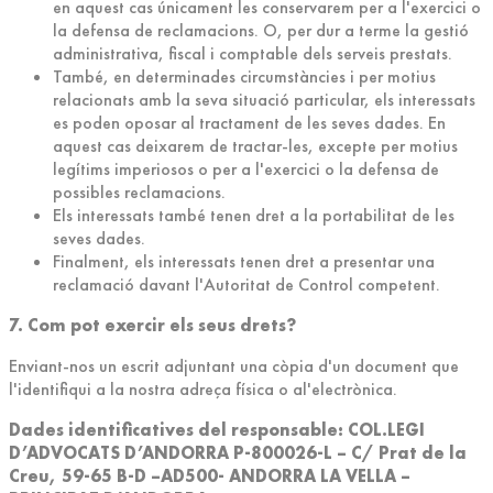
en aquest cas únicament les conservarem per a l'exercici o
la defensa de reclamacions. O, per dur a terme la gestió
administrativa, fiscal i comptable dels serveis prestats.
També, en determinades circumstàncies i per motius
relacionats amb la seva situació particular, els interessats
es poden oposar al tractament de les seves dades. En
aquest cas deixarem de tractar-les, excepte per motius
legítims imperiosos o per a l'exercici o la defensa de
possibles reclamacions.
Els interessats també tenen dret a la portabilitat de les
seves dades.
Finalment, els interessats tenen dret a presentar una
reclamació davant l'Autoritat de Control competent.
7. Com pot exercir els seus drets?
Enviant-nos un escrit adjuntant una còpia d'un document que
l'identifiqui a la nostra adreça física o al'electrònica.
Dades identificatives del responsable: COL.LEGI
D’ADVOCATS D’ANDORRA P-800026-L – C/ Prat de la
Creu, 59-65 B-D –AD500- ANDORRA LA VELLA –