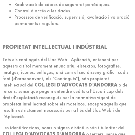
Realització de còpies de seguretat periòdiques.
Control d'accés a les dades.
Processos de verificació, supervisió, avaluació i valoració
permanents i regulars.
PROPIETAT INTEL.LECTUAL I INDÚSTRIAL
Tots els continguts del Lloc Web i Aplicació, entenent per
aquests a títol merament enunciatiu, elstextos, fotografies,
imatges, icones, enllaços, així com el seu disseny gràfic i codis
font (d'araendavant, els "Continguts"), són propietat
intel·lectual del
COL.LEGI D’ADVOCATS D’ANDORRA
o de
tercers, sense que puguin entendre cedits a l'Usuari cap dels
dretsd'explotació reconeguts per la normativa vigent de
propietat intel·lectual sobre els mateixos, excepteaquells que
resultin estrictament necessaris per a l'ús del Lloc Web i de
l’Aplicació.
Les identificacions, noms o signes distintius són titularitat del
COL.LEGI D’ADVOCATS D’ANDORRA
o tercers, sense que