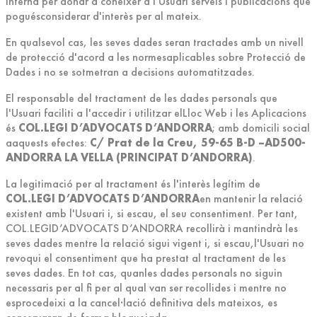
interna per donar a conèixer a l'Usuari serveis i publicacions que
poguésconsiderar d'interès per al mateix.
En qualsevol cas, les seves dades seran tractades amb un nivell
de protecció d'acord a les normesaplicables sobre Protecció de
Dades i no se sotmetran a decisions automatitzades.
El responsable del tractament de les dades personals que
l'Usuari faciliti a l'accedir i utilitzar elLloc Web i les Aplicacions
és
COL.LEGI D’ADVOCATS D’ANDORRA
; amb domicili social
aaquests efectes:
C/ Prat de la Creu, 59-65 B-D –AD500-
ANDORRA LA VELLA (PRINCIPAT D’ANDORRA)
.
La legitimació per al tractament és l'interès legítim de
COL.LEGI D’ADVOCATS D’ANDORRA
en mantenir la relació
existent amb l'Usuari i, si escau, el seu consentiment. Per tant,
COL.LEGID’ADVOCATS D’ANDORRA recollirà i mantindrà les
seves dades mentre la relació sigui vigent i, si escau,l'Usuari no
revoqui el consentiment que ha prestat al tractament de les
seves dades. En tot cas, quanles dades personals no siguin
necessaris per al fi per al qual van ser recollides i mentre no
esprocedeixi a la cancel·lació definitiva dels mateixos, es