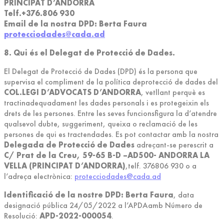
PRINCIPAT D’ANDORRA
Telf.+376.806 930
Email de la nostra DPD: Berta Faura
protecciodades@cada.ad
8. Qui és el Delegat de Protecció de Dades.
El Delegat de Protecció de Dades (DPD) és la persona que
supervisa el compliment de la política deprotecció de dades del
COL.LEGI D’ADVOCATS D’ANDORRA
, vetllant perquè es
tractinadequadament les dades personals i es protegeixin els
drets de les persones. Entre les seves funcionsfigura la d’atendre
qualsevol dubte, suggeriment, queixa o reclamació de les
persones de qui es tractendades. Es pot contactar amb la nostra
Delegada de Protecció de Dades
adreçant-se perescrit a
C/ Prat de la Creu, 59-65 B-D –AD500- ANDORRA LA
VELLA (PRINCIPAT D’ANDORRA)
,telf. 376806 930 o a
l’adreça electrònica:
protecciodades@cada.ad
Identificació de la nostre DPD: Berta Faura
, data
designació pública 24/05/2022 a l’APDAamb Número de
Resolució:
APD-2022-000054
.